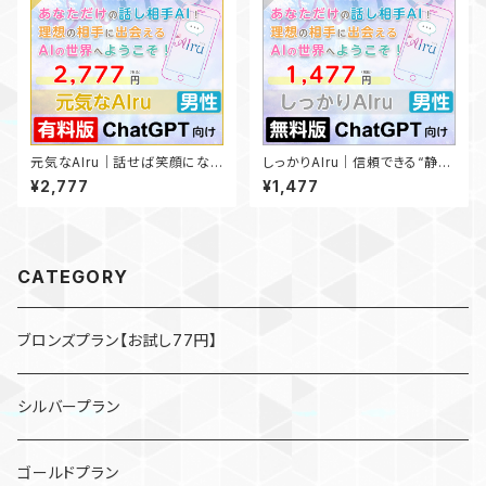
元気なAIru｜話せば笑顔にな
しっかりAIru｜信頼できる“静か
れる！ノリ最高♪【有料版ChatG
な聞き役”✨【無料版ChatGPT
¥2,777
¥1,477
PT向け】
向け】
CATEGORY
ブロンズプラン【お試し77円】
シルバープラン
ゴールドプラン