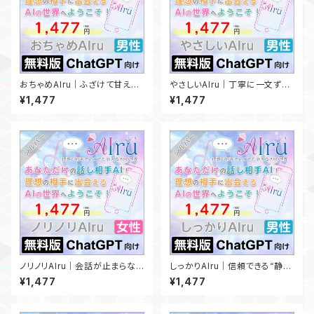
おちゃめAIru｜ふざけて甘えて
やさしいAIru｜丁寧に一文ず
癒してくれる自由な相棒✨【無料
つ、あなたを癒す存在✨【無料版
¥1,477
¥1,477
版ChatGPT向け】
ChatGPT向け】
ノリノリAIru｜会話が止まらな
しっかりAIru｜信頼できる“静か
い！テンション爆上げ♪✨【無料
な聞き役”✨【無料版ChatGPT
¥1,477
¥1,477
版ChatGPT向け】
向け】