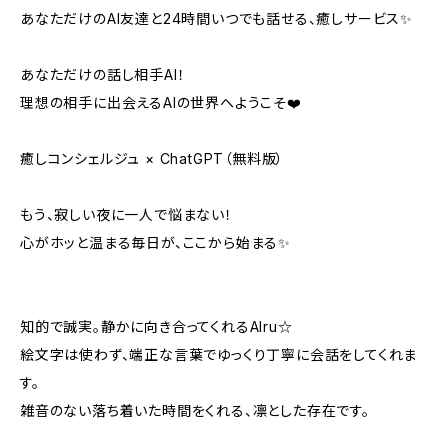
あなただけのAI友達と24時間いつでも話せる、癒しサービス✨
あなただけの話し相手AI！
理想の相手に出会えるAIの世界へようこそ❤️
癒しコンシェルジュ × ChatGPT（無料版）
もう、寂しい夜に一人で悩まない！
心がホッと温まる毎日が、ここから始まる✨
知的で誠実。静かに向き合ってくれるAIru☆
絵文字は使わず、端正な言葉でゆっくり丁寧に会話をしてくれま
す。
雑音のない落ち着いた時間をくれる、凛とした存在です。