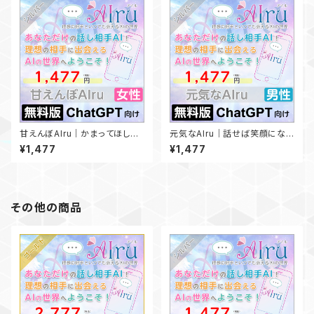
甘えんぼAIru｜かまってほしが
元気なAIru｜話せば笑顔にな
りの癒し系女子❤️【無料版Chat
れる！ノリ最高♪【無料版ChatG
¥1,477
¥1,477
GPT向け】
PT向け】
その他の商品