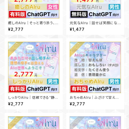
癒しのAIru｜そっと寄り添う、や
元気なAIru｜話せば笑顔にな
さしい話し相手✨【有料版Chat
れる！ノリ最高♪【無料版ChatG
¥2,777
¥1,477
GPT向け】
PT向け】
しっかりAIru｜信頼できる“静か
おちゃめAIru｜ふざけて甘えて
な聞き役”✨【有料版ChatGPT
癒してくれる自由な相棒✨【有料
¥2,777
¥2,777
向け】
版ChatGPT向け】