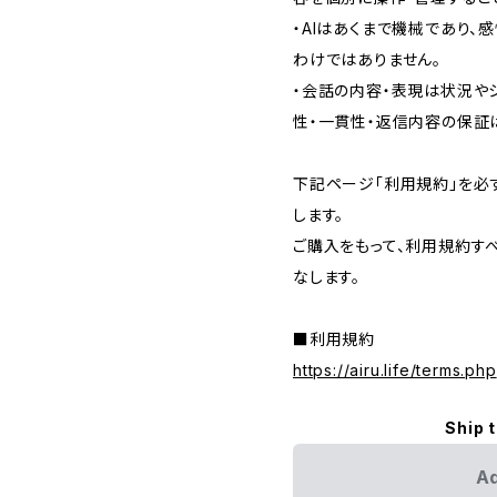
・AIはあくまで機械であり、
わけではありません。
・会話の内容・表現は状況や
性・一貫性・返信内容の保証
下記ページ「利用規約」を必
します。
ご購入をもって、利用規約す
なします。
■利用規約
https://airu.life/terms.php
Ship 
Ad