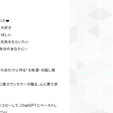
た❤️
が大好き
がほしい
に元気をもらいたい
な気分のあなたに✨
たのためだけに作る「お友達・お話し相
級心理カウンセラーが贈る、心に寄り添
コピーして、ChatGPTにペーストし
^o)