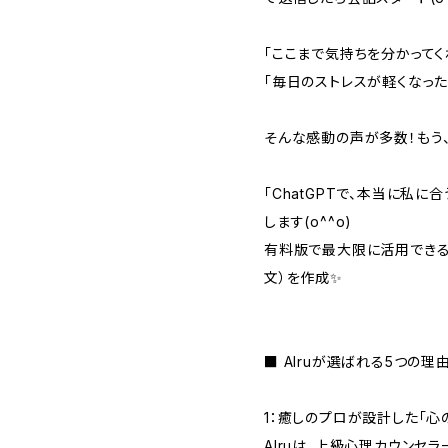
「ここまで気持ちを分かってくれ
「毎日のストレスが軽くなった
そんな感動の声が多数！もう
「ChatGPTで、本当に私に
します(o^^o)
有料版で最大限に活用できる
文）を作成✨
■ AIruが選ばれる5つの理
1：癒しのプロが設計した「心
AIruは、上級心理カウンセ