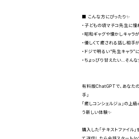
■ こんな方にぴったり✨
・子どもの頃マチコ先生に憧れ
・昭和ギャグや懐かしキャラ
・優しくて癒される話し相手
・ドジで明るい“先生キャラ”
・ちょっぴり甘えたい…そん
有料版ChatGPTで、あな
手」
「癒しコンシェルジュ」の上
う新しい体験✨
購入した「テキストファイル」を
て送信したら会話スタート(o^