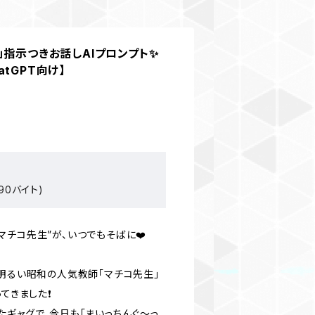
」指示つきお話しAIプロンプト✨
tGPT向け】
90バイト)
チコ先生”が、いつでもそばに❤️
で明るい昭和の人気教師「マチコ先生」
てきました❗️
たギャグで、今日も「まいっちんぐ〜っ