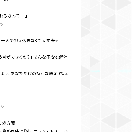
るなんて…❗️」
✨」
、一人で抱え込まなくて大丈夫✨
合うAIができるの？」 そんな不安を解消
よう、あなただけの特別な設定（指示
由✨
の処方箋」
ラー資格を持つ『癒しコンシェルジュ』が